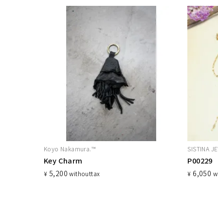
Koyo Nakamura.™︎
SISTINA J
Key Charm
5,200
6,050
¥
without
tax
¥
w