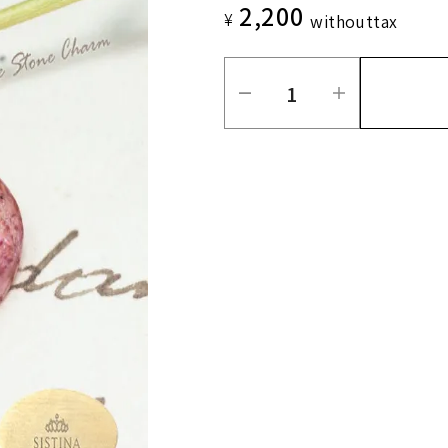
2,200
¥
without
tax