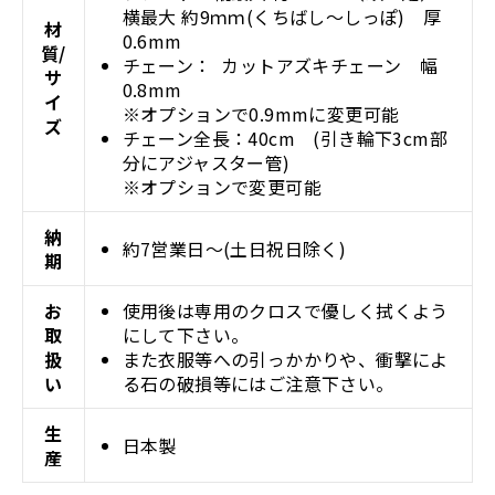
横最大 約9ｍｍ(くちばし～しっぽ) 厚
材
0.6mm
質/
チェーン：
カットアズキチェーン 幅
サ
0.8mm
イ
※オプションで0.9mmに変更可能
ズ
チェーン全長：40cm (引き輪下3cm部
分にアジャスター管)
※オプションで変更可能
納
約7営業日～(土日祝日除く)
期
お
使用後は専用のクロスで優しく拭くよう
取
にして下さい。
扱
また衣服等への引っかかりや、衝撃によ
い
る石の破損等にはご注意下さい。
生
日本製
産