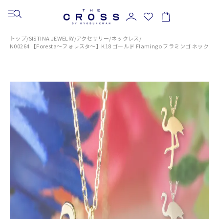
トップ
/
SISTINA JEWELRY
/
アクセサリー
/
ネックレス
/
N00264 【Foresta～フォレスタ～】K18 ゴールド Flamingo フラミンゴ ネックレ